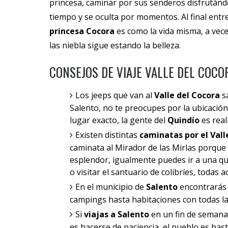
princesa, caminar por sus senderos disfrutánd
tiempo y se oculta por momentos. Al final entr
princesa Cocora
es como la vida misma, a vece
las niebla sigue estando la belleza.
CONSEJOS DE VIAJE VALLE DEL COCO
Los jeeps que van al
Valle del Cocora
s
Salento, no te preocupes por la ubicació
lugar exacto, la gente del
Quindío
es rea
Existen distintas
caminatas por el Vall
caminata al Mirador de las Mirlas porque m
esplendor, igualmente puedes ir a una qu
o visitar el santuario de colibríes, todas
En el municipio de
Salento
encontrarás 
campings hasta habitaciones con todas l
Si
viajas a Salento
en un fin de semana
es hacerse de paciencia, el pueblo es bast