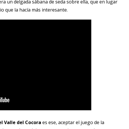
iera un delgada sábana de seda sobre ella, que en lugar
rio que la hacía más interesante.
l Valle del Cocora
es ese, aceptar el juego de la