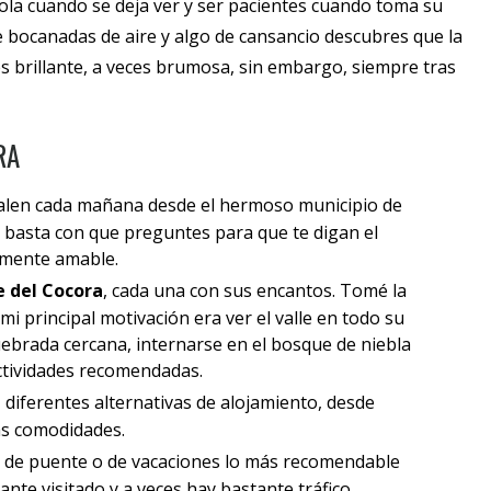
ola cuando se deja ver y ser pacientes cuando toma su
e bocanadas de aire y algo de cansancio descubres que la
s brillante, a veces brumosa, sin embargo, siempre tras
RA
alen cada mañana desde el hermoso municipio de
n basta con que preguntes para que te digan el
lmente amable.
e del Cocora
, cada una con sus encantos. Tomé la
i principal motivación era ver el valle en todo su
ebrada cercana, internarse en el bosque de niebla
 actividades recomendadas.
diferentes alternativas de alojamiento, desde
as comodidades.
 de puente o de vacaciones lo más recomendable
ante visitado y a veces hay bastante tráfico.